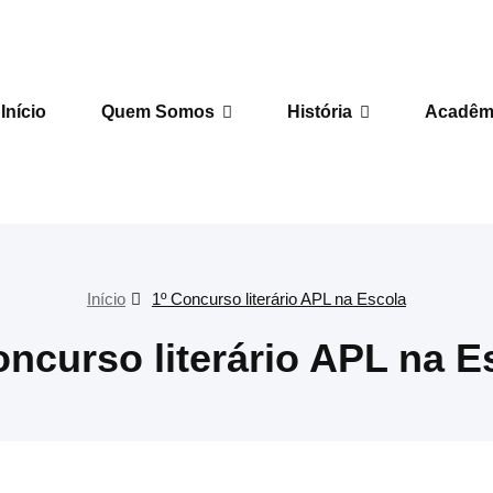
 de Letras
Início
Quem Somos
História
Acadêm
Início
1º Concurso literário APL na Escola
oncurso literário APL na E