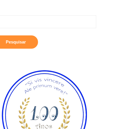
squisar
: