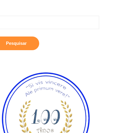
squisar
: