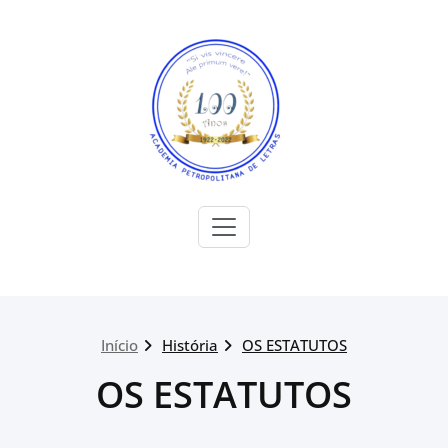
Skip
to
content
Academia Petropolitana de
Letras
Início
História
OS ESTATUTOS
OS ESTATUTOS